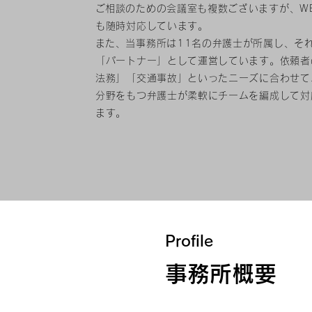
​ご相談のための会議室も複数ございますが、W
も随時対応しています。
​また、当事務所は11名の弁護士が所属し、そ
「パートナー」として運営しています。依頼者
法務」「交通事故」といったニーズに合わせて
分野をもつ弁護士が柔軟にチームを編成して対
ます。
Profile
事務所概要