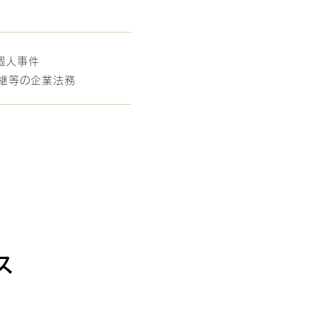
個人事件
継等の企業法務
ス